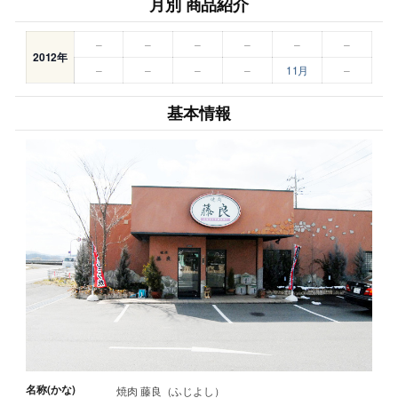
月別 商品紹介
–
–
–
–
–
–
2012年
–
–
–
–
11月
–
基本情報
名称(かな)
焼肉 藤良（ふじよし）