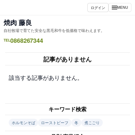
内
ログイン
MENU
容
を
焼肉 藤良
ス
自社牧場で育てた安全な黒毛和牛を低価格で味わえます。
キ
0868267344
ッ
TEL
プ
記事がありません
該当する記事がありません。
キーワード検索
ホルモンそば
ローストビーフ
冬
煮こごり