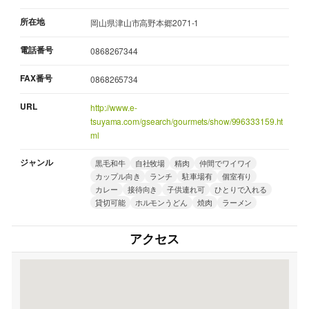
所在地
岡山県津山市高野本郷2071-1
電話番号
0868267344
FAX番号
0868265734
URL
http://www.e-
tsuyama.com/gsearch/gourmets/show/996333159.ht
ml
ジャンル
黒毛和牛
自社牧場
精肉
仲間でワイワイ
カップル向き
ランチ
駐車場有
個室有り
カレー
接待向き
子供連れ可
ひとりで入れる
貸切可能
ホルモンうどん
焼肉
ラーメン
アクセス