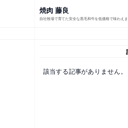
内
焼肉 藤良
容
自社牧場で育てた安全な黒毛和牛を低価格で味わえま
を
ス
キ
ッ
プ
該当する記事がありません。