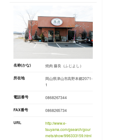
名称(かな)
焼肉 藤良（ふじよし）
所在地
岡山県津山市高野本郷2071-
1
電話番号
0868267344
FAX番号
0868265734
URL
http://www.e-
tsuyama.com/gsearch/gour
mets/show/996333159.html