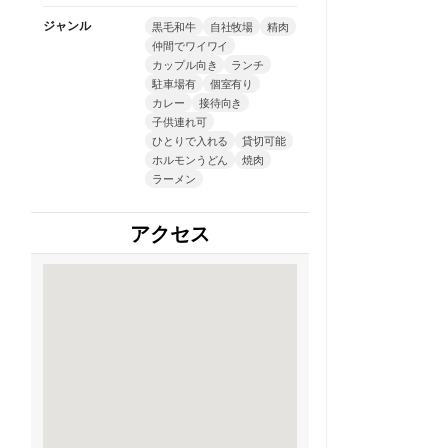
ジャンル
黒毛和牛
自社牧場
精肉
仲間でワイワイ
カップル向き
ランチ
駐車場有
個室有り
カレー
接待向き
子供連れ可
ひとりで入れる
貸切可能
ホルモンうどん
焼肉
ラーメン
アクセス