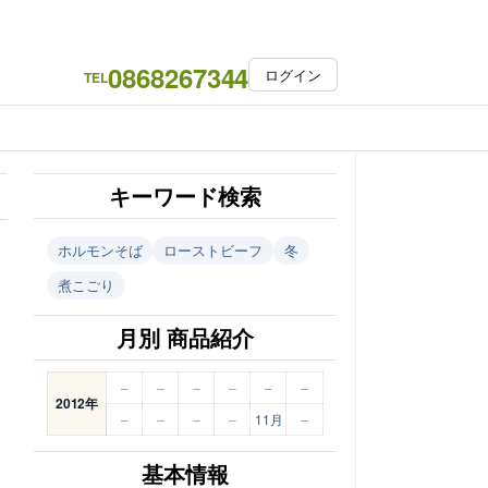
0868267344
ログイン
TEL
キーワード検索
ホルモンそば
ローストビーフ
冬
煮こごり
月別 商品紹介
–
–
–
–
–
–
2012年
–
–
–
–
11月
–
基本情報