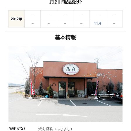
月別 商品紹介
–
–
–
–
–
–
2012年
–
–
–
–
11月
–
基本情報
名称(かな)
焼肉 藤良（ふじよし）