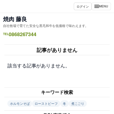
内
ログイン
MENU
容
を
焼肉 藤良
ス
自社牧場で育てた安全な黒毛和牛を低価格で味わえます。
キ
0868267344
ッ
TEL
プ
記事がありません
該当する記事がありません。
キーワード検索
ホルモンそば
ローストビーフ
冬
煮こごり