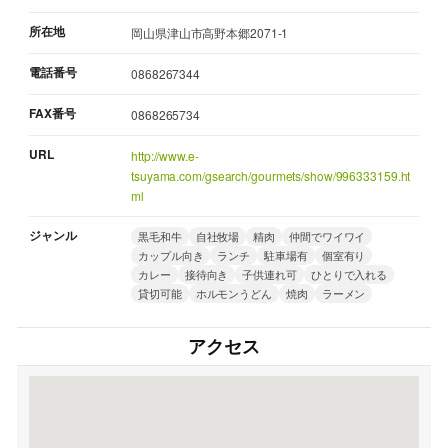
所在地
岡山県津山市高野本郷2071-1
電話番号
0868267344
FAX番号
0868265734
URL
http://www.e-
tsuyama.com/gsearch/gourmets/show/996333159.ht
ml
ジャンル
黒毛和牛
自社牧場
精肉
仲間でワイワイ
カップル向き
ランチ
駐車場有
個室有り
カレー
接待向き
子供連れ可
ひとりで入れる
貸切可能
ホルモンうどん
焼肉
ラーメン
アクセス