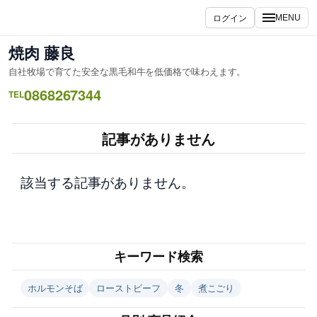
内
ログイン
MENU
容
を
焼肉 藤良
ス
自社牧場で育てた安全な黒毛和牛を低価格で味わえます。
キ
0868267344
ッ
TEL
プ
記事がありません
該当する記事がありません。
キーワード検索
ホルモンそば
ローストビーフ
冬
煮こごり