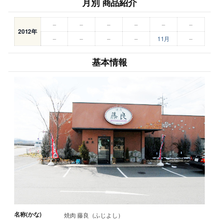
月別 商品紹介
–
–
–
–
–
–
2012年
–
–
–
–
11月
–
基本情報
名称(かな)
焼肉 藤良（ふじよし）