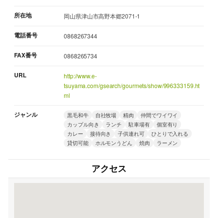
所在地
岡山県津山市高野本郷2071-1
電話番号
0868267344
FAX番号
0868265734
URL
http://www.e-
tsuyama.com/gsearch/gourmets/show/996333159.ht
ml
ジャンル
黒毛和牛
自社牧場
精肉
仲間でワイワイ
カップル向き
ランチ
駐車場有
個室有り
カレー
接待向き
子供連れ可
ひとりで入れる
貸切可能
ホルモンうどん
焼肉
ラーメン
アクセス