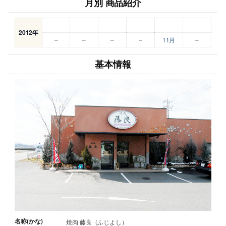
月別 商品紹介
–
–
–
–
–
–
2012年
–
–
–
–
11月
–
基本情報
名称(かな)
焼肉 藤良（ふじよし）