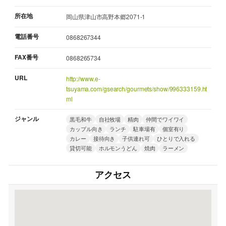
所在地
岡山県津山市高野本郷2071-1
電話番号
0868267344
FAX番号
0868265734
URL
http://www.e-
tsuyama.com/gsearch/gourmets/show/996333159.ht
ml
ジャンル
黒毛和牛
自社牧場
精肉
仲間でワイワイ
カップル向き
ランチ
駐車場有
個室有り
カレー
接待向き
子供連れ可
ひとりで入れる
貸切可能
ホルモンうどん
焼肉
ラーメン
アクセス