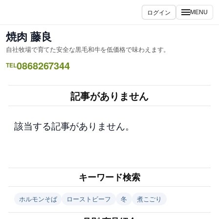
内
ログイン
MENU
容
を
焼肉 藤良
ス
自社牧場で育てた安全な黒毛和牛を低価格で味わえます。
キ
0868267344
ッ
TEL
プ
記事がありません
該当する記事がありません。
キーワード検索
ホルモンそば
ローストビーフ
冬
煮こごり