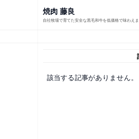
内
焼肉 藤良
容
自社牧場で育てた安全な黒毛和牛を低価格で味わえま
を
ス
キ
ッ
プ
該当する記事がありません。