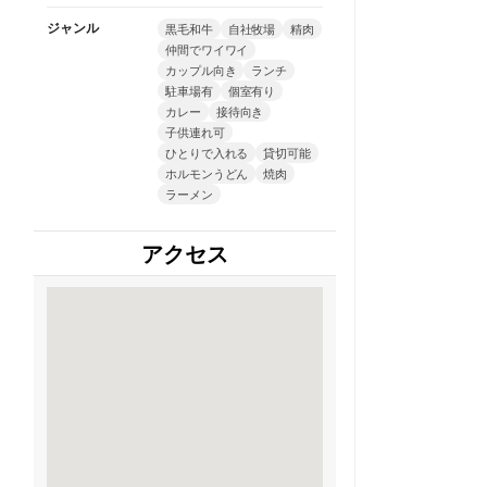
ジャンル
黒毛和牛
自社牧場
精肉
仲間でワイワイ
カップル向き
ランチ
駐車場有
個室有り
カレー
接待向き
子供連れ可
ひとりで入れる
貸切可能
ホルモンうどん
焼肉
ラーメン
アクセス