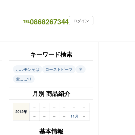
0868267344
ログイン
TEL
キーワード検索
ホルモンそば
ローストビーフ
冬
煮こごり
月別 商品紹介
–
–
–
–
–
–
2012年
–
–
–
–
11月
–
基本情報