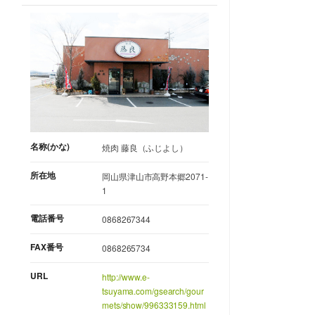
名称(かな)
焼肉 藤良（ふじよし）
所在地
岡山県津山市高野本郷2071-
1
電話番号
0868267344
FAX番号
0868265734
URL
http://www.e-
tsuyama.com/gsearch/gour
mets/show/996333159.html