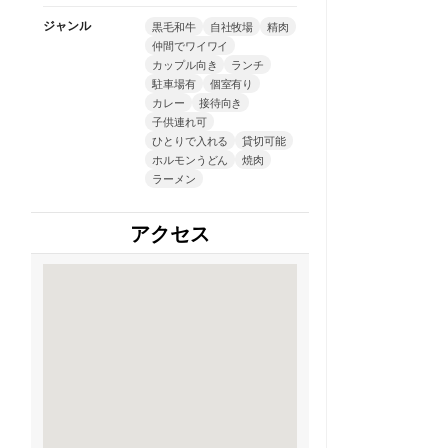
ジャンル
黒毛和牛
自社牧場
精肉
仲間でワイワイ
カップル向き
ランチ
駐車場有
個室有り
カレー
接待向き
子供連れ可
ひとりで入れる
貸切可能
ホルモンうどん
焼肉
ラーメン
アクセス