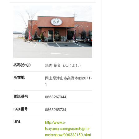
名称(かな)
焼肉 藤良（ふじよし）
所在地
岡山県津山市高野本郷2071-
1
電話番号
0868267344
FAX番号
0868265734
URL
http://www.e-
tsuyama.com/gsearch/gour
mets/show/996333159.html