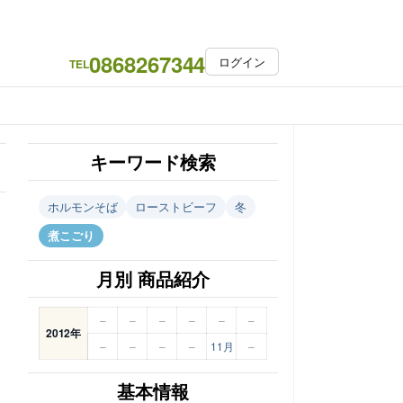
0868267344
ログイン
TEL
キーワード検索
ホルモンそば
ローストビーフ
冬
煮こごり
月別 商品紹介
–
–
–
–
–
–
2012年
–
–
–
–
11月
–
基本情報