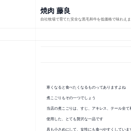
内
焼肉 藤良
容
自社牧場で育てた安全な黒毛和牛を低価格で味わえま
を
ス
キ
ッ
プ
寒くなると食べたくなるものってありますよね
煮こごりもその一つでしょう
当店の煮こごりは、すじ、アキレス、テール全て
使用した、とても贅沢な一品です
具も小さめにして、女性にも食べやすくしていま