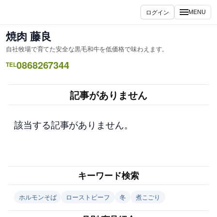
内
ログイン
MENU
容
を
焼肉 藤良
ス
自社牧場で育てた安全な黒毛和牛を低価格で味わえます。
キ
0868267344
ッ
TEL
プ
記事がありません
該当する記事がありません。
キーワード検索
ホルモンそば
ローストビーフ
冬
煮こごり