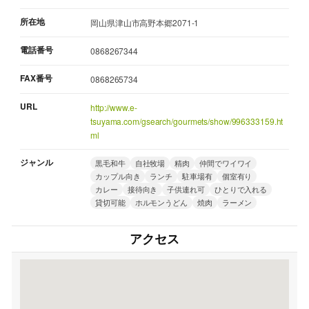
所在地
岡山県津山市高野本郷2071-1
電話番号
0868267344
FAX番号
0868265734
URL
http://www.e-
tsuyama.com/gsearch/gourmets/show/996333159.ht
ml
ジャンル
黒毛和牛
自社牧場
精肉
仲間でワイワイ
カップル向き
ランチ
駐車場有
個室有り
カレー
接待向き
子供連れ可
ひとりで入れる
貸切可能
ホルモンうどん
焼肉
ラーメン
アクセス