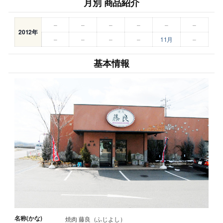
月別 商品紹介
–
–
–
–
–
–
2012年
–
–
–
–
11月
–
基本情報
名称(かな)
焼肉 藤良（ふじよし）