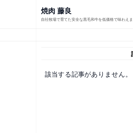
内
焼肉 藤良
容
自社牧場で育てた安全な黒毛和牛を低価格で味わえま
を
ス
キ
ッ
プ
該当する記事がありません。