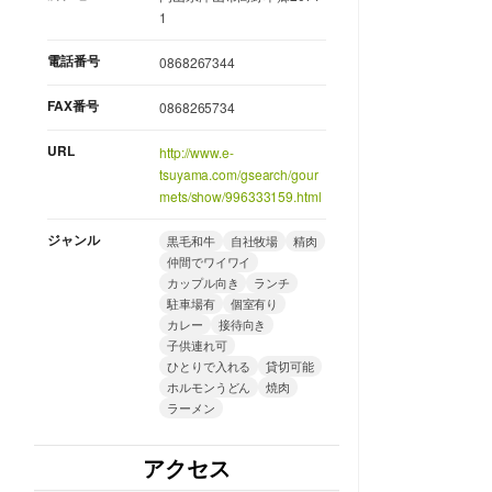
1
電話番号
0868267344
FAX番号
0868265734
URL
http://www.e-
tsuyama.com/gsearch/gour
mets/show/996333159.html
ジャンル
黒毛和牛
自社牧場
精肉
仲間でワイワイ
カップル向き
ランチ
駐車場有
個室有り
カレー
接待向き
子供連れ可
ひとりで入れる
貸切可能
ホルモンうどん
焼肉
ラーメン
アクセス