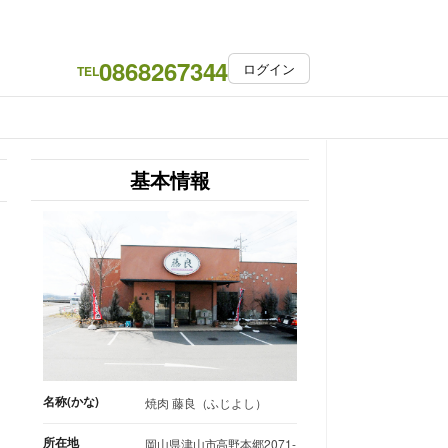
0868267344
ログイン
TEL
基本情報
名称(かな)
焼肉 藤良（ふじよし）
所在地
岡山県津山市高野本郷2071-