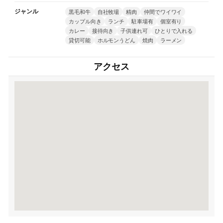
ジャンル
黒毛和牛
自社牧場
精肉
仲間でワイワイ
カップル向き
ランチ
駐車場有
個室有り
カレー
接待向き
子供連れ可
ひとりで入れる
貸切可能
ホルモンうどん
焼肉
ラーメン
アクセス