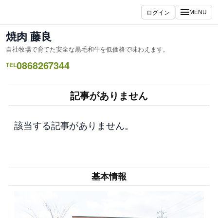
内
ログイン
MENU
容
を
焼肉 藤良
ス
自社牧場で育てた安全な黒毛和牛を低価格で味わえます。
キ
0868267344
ッ
TEL
プ
記事がありません
該当する記事がありません。
基本情報