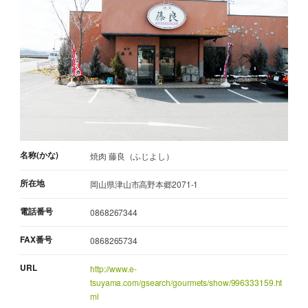
名称(かな)
焼肉 藤良（ふじよし）
所在地
岡山県津山市高野本郷2071-1
電話番号
0868267344
FAX番号
0868265734
URL
http://www.e-
tsuyama.com/gsearch/gourmets/show/996333159.ht
ml