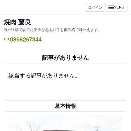
内
ログイン
MENU
容
を
焼肉 藤良
ス
自社牧場で育てた安全な黒毛和牛を低価格で味わえます。
キ
0868267344
ッ
TEL
プ
記事がありません
該当する記事がありません。
基本情報