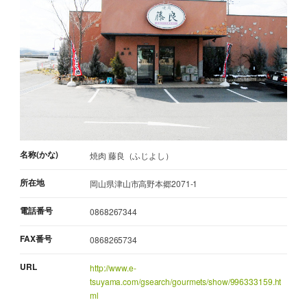
名称(かな)
焼肉 藤良（ふじよし）
所在地
岡山県津山市高野本郷2071-1
電話番号
0868267344
FAX番号
0868265734
URL
http://www.e-
tsuyama.com/gsearch/gourmets/show/996333159.ht
ml