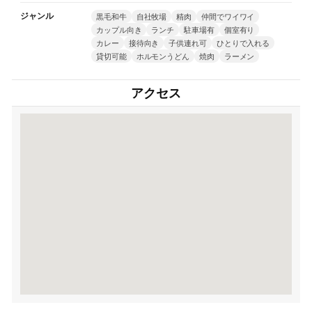
ジャンル
黒毛和牛
自社牧場
精肉
仲間でワイワイ
カップル向き
ランチ
駐車場有
個室有り
カレー
接待向き
子供連れ可
ひとりで入れる
貸切可能
ホルモンうどん
焼肉
ラーメン
アクセス