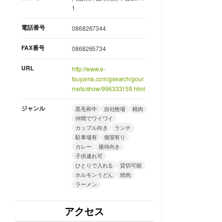
1
電話番号
0868267344
FAX番号
0868265734
URL
http://www.e-
tsuyama.com/gsearch/gour
mets/show/996333159.html
ジャンル
黒毛和牛
自社牧場
精肉
仲間でワイワイ
カップル向き
ランチ
駐車場有
個室有り
カレー
接待向き
子供連れ可
ひとりで入れる
貸切可能
ホルモンうどん
焼肉
ラーメン
アクセス