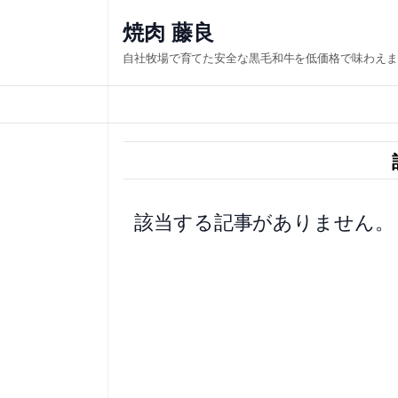
内
焼肉 藤良
容
自社牧場で育てた安全な黒毛和牛を低価格で味わえま
を
ス
キ
ッ
プ
該当する記事がありません。