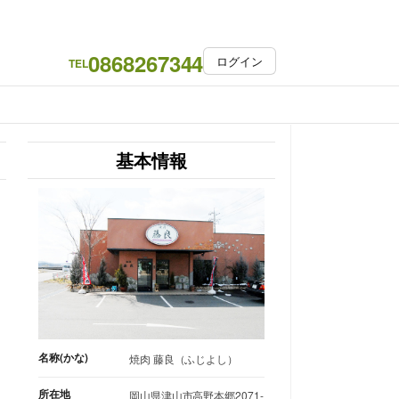
0868267344
ログイン
TEL
基本情報
名称(かな)
焼肉 藤良（ふじよし）
所在地
岡山県津山市高野本郷2071-