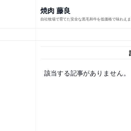
内
焼肉 藤良
容
自社牧場で育てた安全な黒毛和牛を低価格で味わえま
を
ス
キ
ッ
プ
該当する記事がありません。