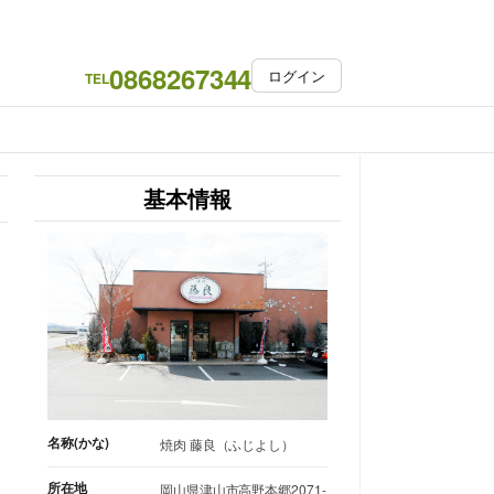
0868267344
ログイン
TEL
基本情報
名称(かな)
焼肉 藤良（ふじよし）
所在地
岡山県津山市高野本郷2071-