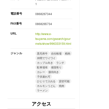
1
電話番号
0868267344
FAX番号
0868265734
URL
http://www.e-
tsuyama.com/gsearch/gour
mets/show/996333159.html
ジャンル
黒毛和牛
自社牧場
精肉
仲間でワイワイ
カップル向き
ランチ
駐車場有
個室有り
カレー
接待向き
子供連れ可
ひとりで入れる
貸切可能
ホルモンうどん
焼肉
ラーメン
アクセス